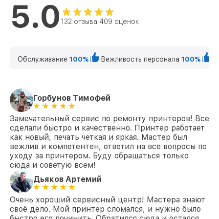
5.0
132 отзыва 409 оценок
Обслуживание
100%
Вежливость персонала
100%
К
Горбунов Тимофей
Замечательный сервис по ремонту принтеров! Все
сделали быстро и качественно. Принтер работает
как новый, печать четкая и яркая. Мастер был
вежлив и компетентен, ответил на все вопросы по
уходу за принтером. Буду обращаться только
сюда и советую всем!
Дьяков Артемий
Очень хороший сервисный центр! Мастера знают
своё дело. Мой принтер сломался, и нужно было
быстро его починить. Обратился сюда и остался