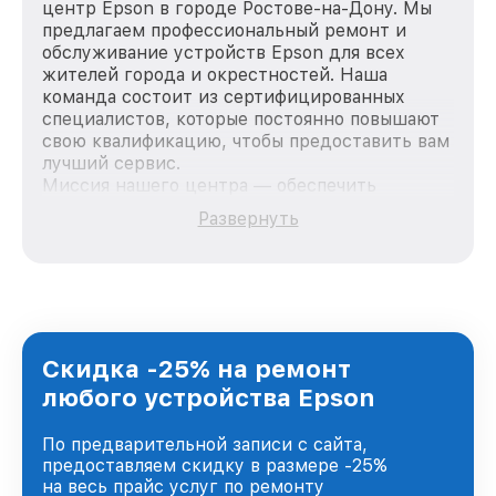
центр Epson в городе Ростове-на-Дону. Мы
предлагаем профессиональный ремонт и
обслуживание устройств Epson для всех
жителей города и окрестностей. Наша
команда состоит из сертифицированных
специалистов, которые постоянно повышают
свою квалификацию, чтобы предоставить вам
лучший сервис.
Миссия нашего центра — обеспечить
качественный и доступный ремонт для
Развернуть
каждого пользователя продукции Epson, вне
зависимости от сложности поломки. Мы
стремимся к тому, чтобы каждый клиент был
удовлетворен скоростью и качеством
предоставляемых услуг. Наша цель — стать
лучшим сервисным центром Epson в городе
Ростове-на-Дону, постоянно повышая уровень
Скидка -25% на ремонт
доверия и лояльности наших клиентов.
любого устройства Epson
По предварительной записи с сайта,
предоставляем скидку в размере -25%
на весь прайс услуг по ремонту