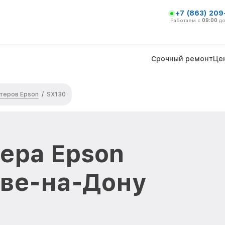
+7 (863) 209
Работаем с
09:00
д
Срочный ремонт
Це
теров Epson
/
SX130
ера Epson
ове-на-Дону