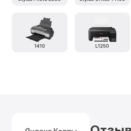
1410
L1250
Отзыв