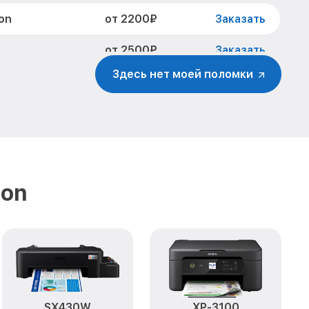
от 2200₽
on
Заказать
от 2500₽
Заказать
Здесь нет моей поломки
от 1500₽
 Epson
Заказать
от 800₽
Заказать
от 1800₽
Заказать
от 1500₽
Заказать
son
SX430W
XP-3100