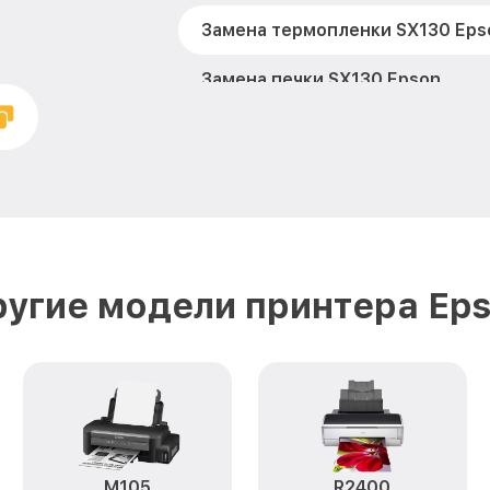
Замена термопленки SX130 Eps
Замена печки SX130 Epson
Замена печатной головки SX130
Замена каретки SX130 Epson
Замена Wi-Fi SX130 Epson
Замена вала SX130 Epson
угие модели принтера Ep
M105
R2400